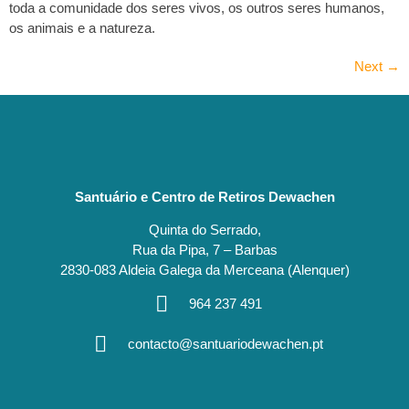
toda a comunidade dos seres vivos, os outros seres humanos,
os animais e a natureza.
Next
→
Santuário e Centro de Retiros Dewachen
Quinta do Serrado,
Rua da Pipa, 7 – Barbas
2830-083 Aldeia Galega da Merceana (Alenquer)
964 237 491
contacto@santuariodewachen.pt