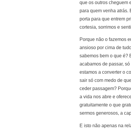
que os outros cheguem e 
para quem venha atrás. 
porta para que entrem p
cortesia, sorrimos e sen
Porque não o fazemos en
ansioso por cima de tud
sabemos bem o que é? E 
acabamos de passar, só 
estamos a converter o c
sair só com medo de que
ceder passagem? Porque 
a vida nos abre e ofere
gratuitamente o que grat
sermos generosos, a cap
E isto não apenas na re