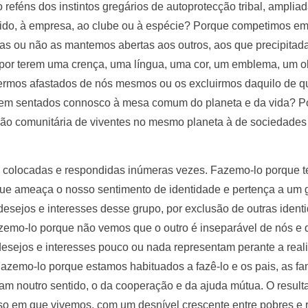
eféns dos instintos gregários de autoprotecção tribal, ampliad
artido, à empresa, ao clube ou à espécie? Porque competimos e
as ou não as mantemos abertas aos outros, aos que precipita
por terem uma crença, uma língua, uma cor, um emblema, um o
termos afastados de nós mesmos ou os excluirmos daquilo de q
rem sentados connosco à mesa comum do planeta e da vida? Po
ção comunitária de viventes no mesmo planeta à de sociedade
m colocadas e respondidas inúmeras vezes. Fazemo-lo porque 
que ameaça o nosso sentimento de identidade e pertença a um
sejos e interesses desse grupo, por exclusão de outras identi
azemo-lo porque não vemos que o outro é inseparável de nós e q
desejos e interesses pouco ou nada representam perante a real
emo-lo porque estamos habituados a fazê-lo e os pais, as famí
 noutro sentido, o da cooperação e da ajuda mútua. O resultad
oso em que vivemos, com um desnível crescente entre pobres e r