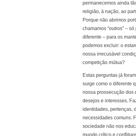
permanecemos ainda tão r
religião, à nação, ao p
Porque não abrimos port
chamamos “outros” – só 
diferente – para os man
podemos excluir: o esta
nossa irrecusável condi
competição mútua?
Estas perguntas já fora
surge como o diferente 
nossa prossecução dos de
desejos e interesses. F
identidades, pertenças, 
necessidades comuns. Faz
sociedade não nos educam
mundo crítico e conflitu