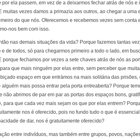
por ela passem, em vez de a deixarmos fechar atrás de nós e i
E muitas vezes damos a primazia aos outros, ao chegar a uma e
rimeiro do que nós. Oferecemos e recebemos vezes sem conta 
timo-nos bem com isso.
tão nas demais situações da vida? Porque fazemos tantas vez
o e de todos, só para chegarmos primeiro a todo o lado, em bu
porque fechamos por vezes a sete chaves atrás de nós as port
para que mais ninguém por elas entre, sem perceber que muita
obiçado espaço em que entrámos na mais solitária das prisões
 alguém mais possa entrar pela porta entreaberta? Porque temo
não abrimos de par em par as portas dos espaços bons, gratif
ce, para que cada vez mais sejam os que por elas entrem? Por
uitamente nos é oferecido, pois no fundo tudo o que é essenci
acidade de dar, nos é gratuitamente oferecido?
lação entre indivíduos, mas também entre grupos, povos, naçõe