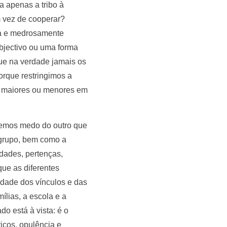
a apenas a tribo à
m vez de cooperar?
da e medrosamente
bjectivo ou uma forma
ue na verdade jamais os
rque restringimos a
s maiores ou menores em
temos medo do outro que
 grupo, bem como a
dades, pertenças,
ue as diferentes
idade dos vínculos e das
lias, a escola e a
o está à vista: é o
icos, opulência e