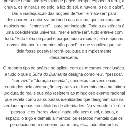
presente nesta simples folha de papel: “tempo, espaço, a terra, a
chuva, os minerais no solo, a luz do sol, a nuvem, o rio, o calor”.
Daí a inadequação das noções de “ser” e “não-ser” para
designarem a natureza profunda das coisas, que convoca um
neologismo – “entre-ser” – para ser indicada. Toda a existência é
uma coexistência universal, “ser é entre-ser”, tudo
entre-é
com
tudo: “Esta folha de papel é porque tudo o mais é”, ela é apenas
constituída por “elementos não-papel”, o que significa que, se
dela fosse possível retirá-los, pura e simplesmente
desapareceria.
O mesmo tipo de análise se aplica, com as mesmas conclusões,
a tudo o que o
Sutra do Diamante
designa como “eu”, “pessoa”,
“ser vivo” e “duração de vida” , conceitos convencionais
recortados pela abstracção separativa e discriminatória na íntima
urdidura do real e que não resistem ao minucioso exame racional
que revela como as supostas identidades que designam são na
verdade apenas constituídas de alteridades. Na verdade o “eu”, a
“pessoa” e os “seres vivos” nada são sem o sol, a água, o
espaço, o trigo e demais alimentos, os estados mentais que os
percepcionam e nomeiam como tais, etc., tudo elementos