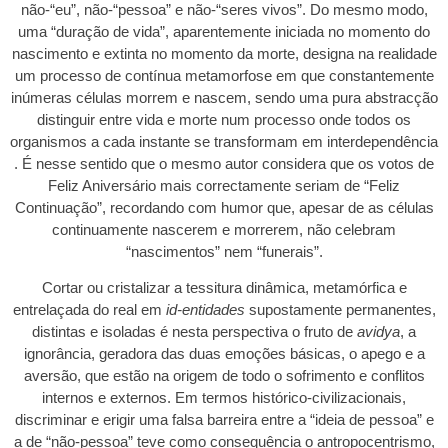
não-“eu”, não-“pessoa” e não-“seres vivos”. Do mesmo modo,
uma “duração de vida”, aparentemente iniciada no momento do
nascimento e extinta no momento da morte, designa na realidade
um processo de contínua metamorfose em que constantemente
inúmeras células morrem e nascem, sendo uma pura abstracção
distinguir entre vida e morte num processo onde todos os
organismos a cada instante se transformam em interdependência
. É nesse sentido que o mesmo autor considera que os votos de
Feliz Aniversário mais correctamente seriam de “Feliz
Continuação”, recordando com humor que, apesar de as células
continuamente nascerem e morrerem, não celebram
“nascimentos” nem “funerais”.
Cortar ou cristalizar a tessitura dinâmica, metamórfica e
entrelaçada do real em
id-entidades
supostamente permanentes,
distintas e isoladas é nesta perspectiva o fruto de
avidya
, a
ignorância, geradora das duas emoções básicas, o apego e a
aversão, que estão na origem de todo o sofrimento e conflitos
internos e externos. Em termos histórico-civilizacionais,
discriminar e erigir uma falsa barreira entre a “ideia de pessoa” e
a de “não-pessoa” teve como consequência o antropocentrismo,