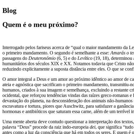
Blog
Quem é o meu próximo?
Interrogado pelos fariseus acerca de “qual o maior mandamento da Le
o primeiro mandamento. O segundo é semelhante a esse:
Amarás o te
passagens do
Deuteronómio
(6, 5) e do
Levítico
(19, 18), determinou 
humanitários dos séculos XIX e XX. Notamos todavia que Cristo não 
reduzindo explicitamente a suposta distância entre eles. O que se con
O amor integral a Deus e um amor ao próximo idêntico ao amor de cada
ateia e agnóstica que sacrificam o primeiro mandamento, transmitiu-
humanos, criados à sua imagem e semelhança, excluindo a restante cr
ocidental, que reforçou tendências vindas das raízes greco-romanas e 
devastação do planeta, na desconsideração dos animais não-humanos e
escravatura e tortura, piores que Auschwitz, para satisfazer a ganânci
hormonas e antibióticos que saturam essa carne, além de um terrível
Uma mente aberta deve contudo questionar a interpretação dos textos
palavra “Deus” procede da raiz indo-europeia
dei
, que significa “tud
antes como a luz da consciência que há em todos os seres. E quem é