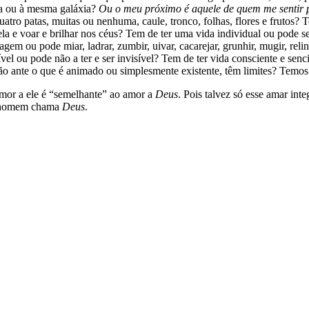
ta ou à mesma galáxia?
Ou o meu próximo é aquele de quem me sentir 
tro patas, muitas ou nenhuma, caule, tronco, folhas, flores e frutos? T
a e voar e brilhar nos céus? Tem de ter uma vida individual ou pode ser 
ou pode miar, ladrar, zumbir, uivar, cacarejar, grunhir, mugir, relinchar,
sível ou pode não a ter e ser invisível? Tem de ter vida consciente e se
o ante o que é animado ou simplesmente existente, têm limites? Temos 
amor a ele é “semelhante” ao amor a
Deus
. Pois talvez só esse amar in
 o homem chama
Deus
.