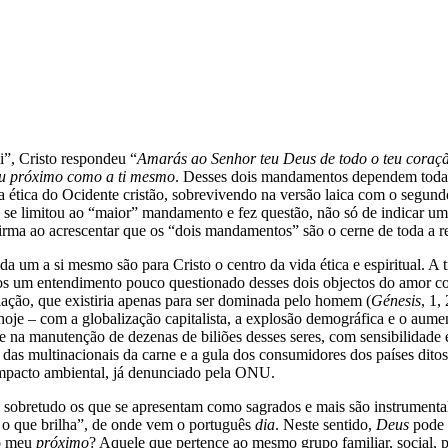
i”, Cristo respondeu “
Amarás ao Senhor teu Deus de todo o teu coraçã
u próximo como a ti mesmo
. Desses dois mandamentos dependem toda a
a ética do Ocidente cristão, sobrevivendo na versão laica com o segu
se limitou ao “maior” mandamento e fez questão, não só de indicar u
firma ao acrescentar que os “dois mandamentos” são o cerne de toda a re
 um a si mesmo são para Cristo o centro da vida ética e espiritual. A 
nos um entendimento pouco questionado desses dois objectos do amor co
iação, que existiria apenas para ser dominada pelo homem (
Génesis
, 1,
hoje – com a globalização capitalista, a explosão demográfica e o aumen
 na manutenção de dezenas de biliões desses seres, com sensibilidade
a das multinacionais da carne e a gula dos consumidores dos países dito
 impacto ambiental, já denunciado pela ONU.
, sobretudo os que se apresentam como sagrados e mais são instrumenta
o o que brilha”, de onde vem o português
dia
. Neste sentido,
Deus
pode 
 o meu
próximo
? Aquele que pertence ao mesmo grupo familiar, social, pro