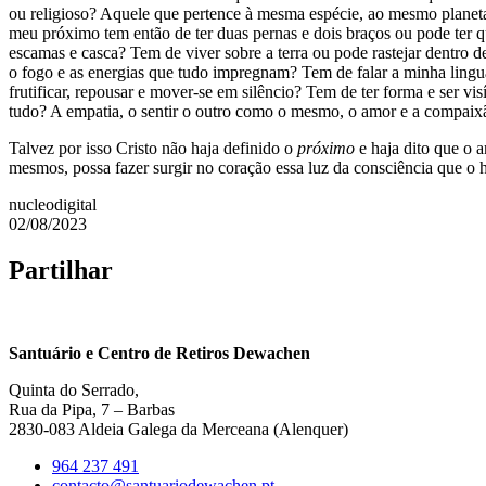
ou religioso? Aquele que pertence à mesma espécie, ao mesmo plane
meu próximo tem então de ter duas pernas e dois braços ou pode ter qua
escamas e casca? Tem de viver sobre a terra ou pode rastejar dentro del
o fogo e as energias que tudo impregnam? Tem de falar a minha linguagem 
frutificar, repousar e mover-se em silêncio? Tem de ter forma e ser vi
tudo? A empatia, o sentir o outro como o mesmo, o amor e a compaixã
Talvez por isso Cristo não haja definido o
próximo
e haja dito que o 
mesmos, possa fazer surgir no coração essa luz da consciência que
nucleodigital
02/08/2023
Partilhar
Santuário e Centro de Retiros Dewachen
Quinta do Serrado,
Rua da Pipa, 7 – Barbas
2830-083 Aldeia Galega da Merceana (Alenquer)
964 237 491
contacto@santuariodewachen.pt