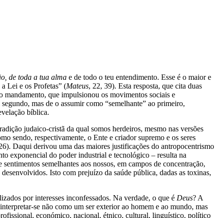
o, de toda a tua alma
e de todo o teu entendimento. Esse é o maior e
 Lei e os Profetas” (
Mateus
, 22, 39). Esta resposta, que cita duas
ndo mandamento, que impulsionou os movimentos sociais e
m segundo, mas de o assumir como “semelhante” ao primeiro,
velação bíblica.
tradição judaico-cristã da qual somos herdeiros, mesmo nas versões
mo sendo, respectivamente, o Ente e criador supremo e os seres
 26). Daqui derivou uma das maiores justificações do antropocentrismo
to exponencial do poder industrial e tecnológico – resulta na
 e sentimentos semelhantes aos nossos, em campos de concentração,
s desenvolvidos. Isto com prejuízo da saúde pública, dadas as toxinas,
lizados por interesses inconfessados. Na verdade, o que é
Deus
? A
interpretar-se não como um ser exterior ao homem e ao mundo, mas
fissional, económico, nacional, étnico, cultural, linguístico, político